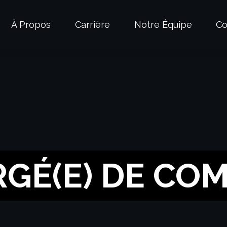
À Propos
Carrière
Notre Équipe
Co
GÉ(E) DE CO