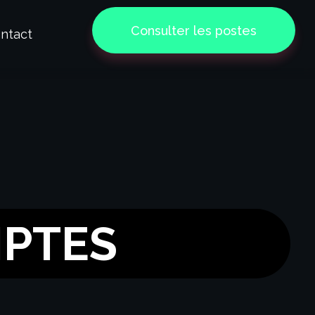
Consulter les postes
ntact
MPTES